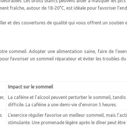
ndésirables. Les bruits blancs peuvent aider à masquer les pic
nt fraîche, autour de 18-20°C, est idéale pour favoriser l’e
iller et des couvertures de qualité qui vous offrent un soutie
tre sommeil. Adopter une alimentation saine, faire de l’exerci
our favoriser un sommeil réparateur et éviter les troubles du
Impact sur le sommeil
er,
La caféine et l’alcool peuvent perturber le sommeil, tand
difficile. La caféine a une demi-vie d’environ 5 heures.
s
L’exercice régulier favorise un meilleur sommeil, mais l’ac
stimulante. Une promenade légère après le dîner peut être