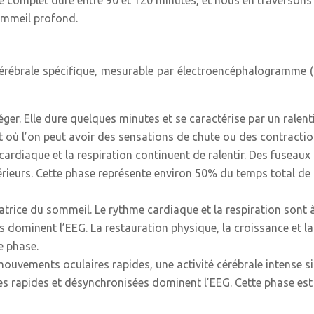
le complet dure entre 90 et 120 minutes, et nous en traversons
sommeil profond.
 cérébrale spécifique, mesurable par électroencéphalogramme
 léger. Elle dure quelques minutes et se caractérise par un rale
nt où l’on peut avoir des sensations de chute ou des contracti
cardiaque et la respiration continuent de ralentir. Des fuseau
xtérieurs. Cette phase représente environ 50% du temps total d
atrice du sommeil. Le rythme cardiaque et la respiration sont à le
s dominent l’EEG. La restauration physique, la croissance et l
e phase.
uvements oculaires rapides, une activité cérébrale intense simi
ales rapides et désynchronisées dominent l’EEG. Cette phase es