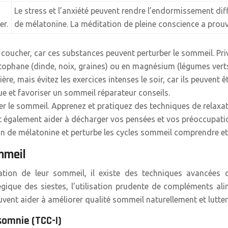
Le stress et l’anxiété peuvent rendre l’endormissement diff
er.
de mélatonine. La méditation de pleine conscience a prouvé
s coucher, car ces substances peuvent perturber le sommeil. Privi
tophane (dinde, noix, graines) ou en magnésium (légumes verts,
ère, mais évitez les exercices intenses le soir, car ils peuvent
ue et favoriser un sommeil réparateur conseils.
rber le sommeil. Apprenez et pratiquez des techniques de relaxa
eut également aider à décharger vos pensées et vos préoccupati
ion de mélatonine et perturbe les cycles sommeil comprendre et
mmeil
ation de leur sommeil, il existe des techniques avancées qu
gique des siestes, l’utilisation prudente de compléments alim
vent aider à améliorer qualité sommeil naturellement et lutter 
somnie (TCC-I)