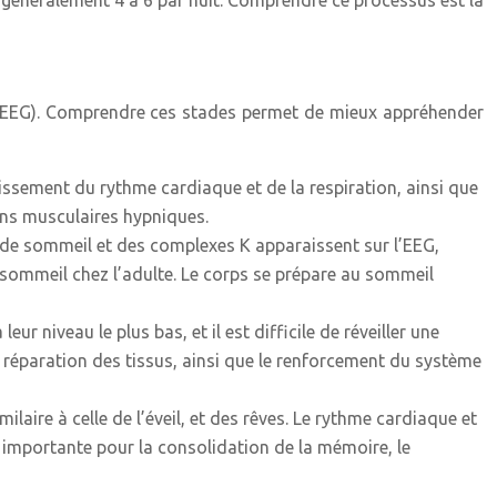
 généralement 4 à 6 par nuit. Comprendre ce processus est la
 (EEG). Comprendre ces stades permet de mieux appréhender
ntissement du rythme cardiaque et de la respiration, ainsi que
ons musculaires hypniques.
x de sommeil et des complexes K apparaissent sur l’EEG,
e sommeil chez l’adulte. Le corps se prépare au sommeil
ur niveau le plus bas, et il est difficile de réveiller une
a réparation des tissus, ainsi que le renforcement du système
laire à celle de l’éveil, et des rêves. Le rythme cardiaque et
t importante pour la consolidation de la mémoire, le