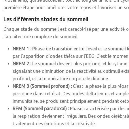
Movement), qui se succèdent tout au long de la nuit. Un cyc
première étape pour améliorer votre repos et favoriser un 
Les différents stades du sommeil
Chaque stade du sommeil est caractérisé par une activité
l’architecture complexe du sommeil.
NREM 1 :
Phase de transition entre l’éveil et le sommeil
par l’apparition d’ondes thêta sur l’EEG. C’est le mome
NREM 2 :
Le sommeil devient plus profond, et le rythme 
signalant une diminution de la réactivité aux stimuli e
profond, et la température corporelle diminue.
NREM 3 (Sommeil profond) :
C’est la phase la plus répar
personne dans cet état. Des ondes delta lentes et ample
immunitaire, se produisent principalement pendant cett
REM (Sommeil paradoxal) :
Phase caractérisée par des mo
la respiration deviennent irréguliers. Des ondes cérébr
traitement des émotions et la créativité.