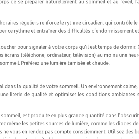
corps de se préparer naturellement au sommeil et au réveil, 
horaires réguliers renforce le rythme circadien, qui contrôle l
er ce rythme et entraîner des difficultés d’endormissement et
coucher pour signaler à votre corps qu’il est temps de dormir. C
les écrans (téléphone, ordinateur, télévision) au moins une heur
 sommeil. Préférez une lumière tamisée et chaude.
l dans la qualité de votre sommeil. Un environnement calme, 
une literie de qualité et optimiser les conditions ambiantes s
e sommeil, est produite en plus grande quantité dans l’obscuri
itez même les petites sources de lumière, comme les diodes des
us ne vous en rendez pas compte consciemment. Utilisez des bo