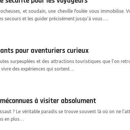
de sécurité pour les voyageurs
cheuses, et soudain, une cheville foulée vous immobilise. V
les secours et les guider précisément jusqu’à vous….
enants pour aventuriers curieux
es surpeuplées et des attractions touristiques que l’on retro
e vivre des expériences qui sortent…
 méconnues à visiter absolument
saut ? Le véritable paradis se trouve souvent là où on ne l’
us en plus…