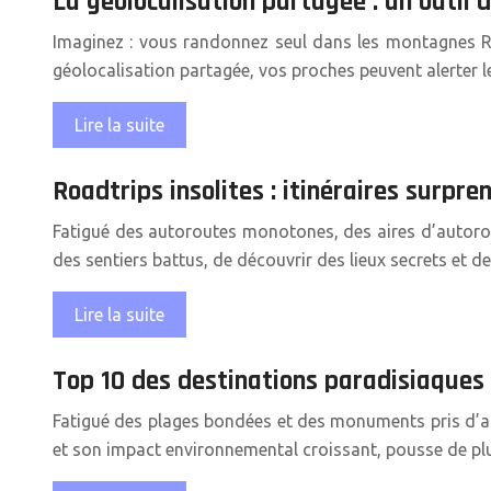
La géolocalisation partagée : un outil 
Imaginez : vous randonnez seul dans les montagnes Ro
géolocalisation partagée, vos proches peuvent alerter 
Lire la suite
Roadtrips insolites : itinéraires surpr
Fatigué des autoroutes monotones, des aires d’autorout
des sentiers battus, de découvrir des lieux secrets et d
Lire la suite
Top 10 des destinations paradisiaques
Fatigué des plages bondées et des monuments pris d’as
et son impact environnemental croissant, pousse de pl