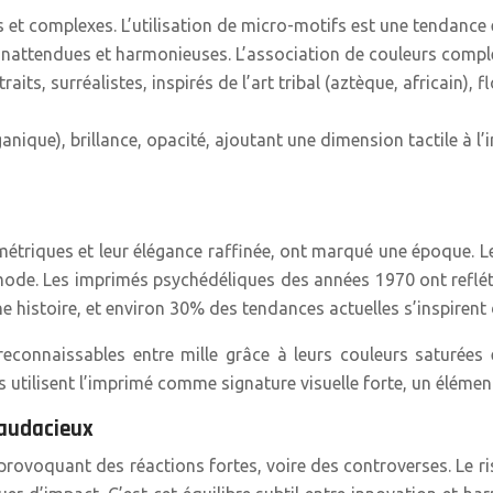
et complexes. L’utilisation de micro-motifs est une tendance
 inattendues et harmonieuses. L’association de couleurs compl
ts, surréalistes, inspirés de l’art tribal (aztèque, africain), f
rganique), brillance, opacité, ajoutant une dimension tactile à
étriques et leur élégance raffinée, ont marqué une époque. L
mode. Les imprimés psychédéliques des années 1970 ont reflété
istoire, et environ 30% des tendances actuelles s’inspirent d
connaissables entre mille grâce à leurs couleurs saturées
 utilisent l’imprimé comme signature visuelle forte, un élément
 audacieux
provoquant des réactions fortes, voire des controverses. Le r