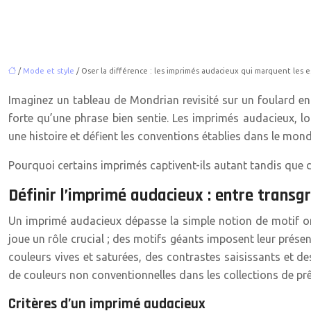
/
Mode et style
/ Oser la différence : les imprimés audacieux qui marquent les e
Imaginez un tableau de Mondrian revisité sur un foulard en
forte qu’une phrase bien sentie. Les imprimés audacieux, lo
une histoire et défient les conventions établies dans le mo
Pourquoi certains imprimés captivent-ils autant tandis que d
Définir l’imprimé audacieux : entre transg
Un imprimé audacieux dépasse la simple notion de motif orig
joue un rôle crucial ; des motifs géants imposent leur prése
couleurs vives et saturées, des contrastes saisissants et d
de couleurs non conventionnelles dans les collections de prê
Critères d’un imprimé audacieux