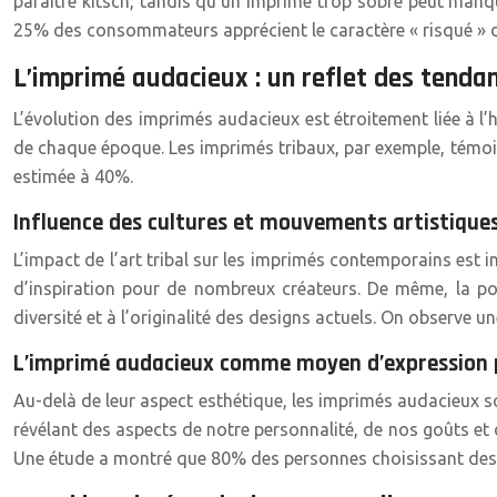
paraître kitsch, tandis qu’un imprimé trop sobre peut manque
25% des consommateurs apprécient le caractère « risqué » d
L’imprimé audacieux : un reflet des tendan
L’évolution des imprimés audacieux est étroitement liée à l’
de chaque époque. Les imprimés tribaux, par exemple, témoign
estimée à 40%.
Influence des cultures et mouvements artistiques
L’impact de l’art tribal sur les imprimés contemporains est 
d’inspiration pour de nombreux créateurs. De même, la pop
diversité et à l’originalité des designs actuels. On observe 
L’imprimé audacieux comme moyen d’expression 
Au-delà de leur aspect esthétique, les imprimés audacieux s
révélant des aspects de notre personnalité, de nos goûts et 
Une étude a montré que 80% des personnes choisissant des i