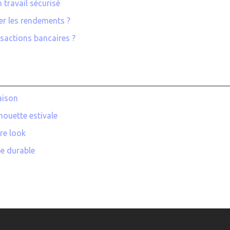
 travail sécurisé
er les rendements ?
nsactions bancaires ?
aison
houette estivale
re look
be durable