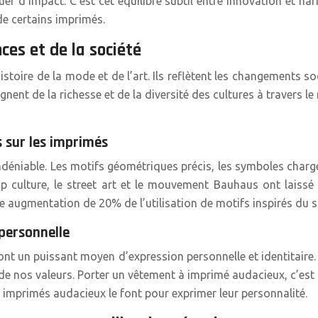
r d’impact. C’est cet équilibre subtil entre innovation et ha
e certains imprimés.
ces et de la société
histoire de la mode et de l’art. Ils reflètent les changements 
ent de la richesse et de la diversité des cultures à travers le
 sur les imprimés
indéniable. Les motifs géométriques précis, les symboles charg
 culture, le street art et le mouvement Bauhaus ont laissé l
une augmentation de 20% de l’utilisation de motifs inspirés du s
personnelle
ont un puissant moyen d’expression personnelle et identitaire.
de nos valeurs. Porter un vêtement à imprimé audacieux, c’est 
mprimés audacieux le font pour exprimer leur personnalité.